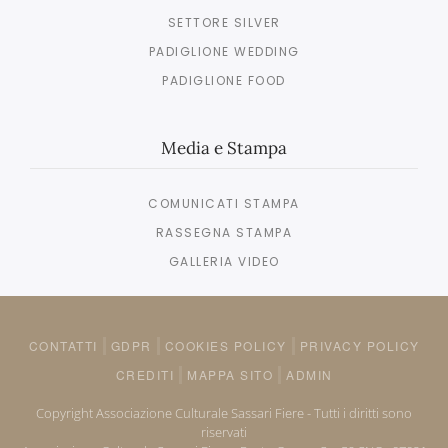
SETTORE SILVER
PADIGLIONE WEDDING
PADIGLIONE FOOD
Media e Stampa
COMUNICATI STAMPA
RASSEGNA STAMPA
GALLERIA VIDEO
CONTATTI
GDPR
COOKIES POLICY
PRIVACY POLICY
CREDITI
MAPPA SITO
ADMIN
Copyright Associazione Culturale Sassari Fiere - Tutti i diritti sono
riservati