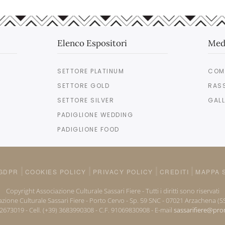
Elenco Espositori
Med
SETTORE PLATINUM
COM
SETTORE GOLD
RAS
SETTORE SILVER
GALL
PADIGLIONE WEDDING
PADIGLIONE FOOD
GDPR
COOKIES POLICY
PRIVACY POLICY
CREDITI
MAPPA 
Copyright Associazione Culturale Sassari Fiere - Tutti i diritti sono riservati
zione Culturale Sassari Fiere - Porto Cervo - Sp. 59 SNC - 07021 Arzachena (SS)
92673019 - Cell. (+39) 3683990308 - C.F. 91069830908 - E-mail
sassarifiere@pr