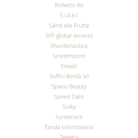
Roberto Re
S.i.d.e.l.
Sardi alla Frutta
SFP global services
Shardanautica
Sinetempore
Smash
Soffici Bontà srl
Spano Beauty
Speed Date
Sulky
Sunservice
Tanda odontoiatria
Telema