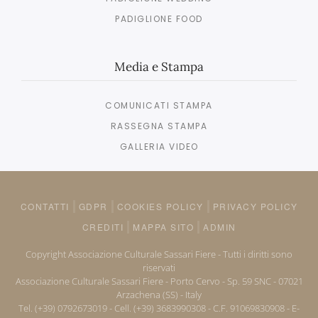
PADIGLIONE FOOD
Media e Stampa
COMUNICATI STAMPA
RASSEGNA STAMPA
GALLERIA VIDEO
CONTATTI
GDPR
COOKIES POLICY
PRIVACY POLICY
CREDITI
MAPPA SITO
ADMIN
Copyright Associazione Culturale Sassari Fiere - Tutti i diritti sono
riservati
Associazione Culturale Sassari Fiere - Porto Cervo - Sp. 59 SNC - 07021
Arzachena (SS) - Italy
Tel. (+39) 0792673019 - Cell. (+39) 3683990308 - C.F. 91069830908 - E-