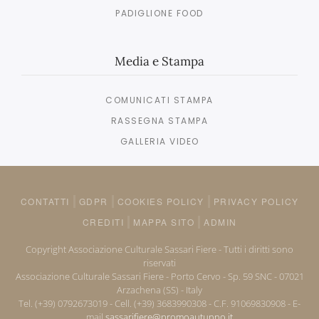
PADIGLIONE FOOD
Media e Stampa
COMUNICATI STAMPA
RASSEGNA STAMPA
GALLERIA VIDEO
CONTATTI
GDPR
COOKIES POLICY
PRIVACY POLICY
CREDITI
MAPPA SITO
ADMIN
Copyright Associazione Culturale Sassari Fiere - Tutti i diritti sono
riservati
Associazione Culturale Sassari Fiere - Porto Cervo - Sp. 59 SNC - 07021
Arzachena (SS) - Italy
Tel. (+39) 0792673019 - Cell. (+39) 3683990308 - C.F. 91069830908 - E-
mail
sassarifiere@promoautunno.it