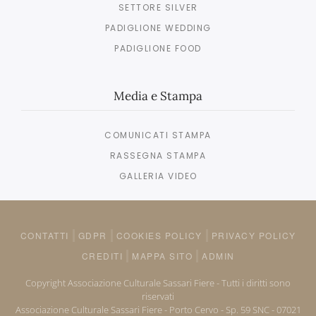
SETTORE SILVER
PADIGLIONE WEDDING
PADIGLIONE FOOD
Media e Stampa
COMUNICATI STAMPA
RASSEGNA STAMPA
GALLERIA VIDEO
CONTATTI
GDPR
COOKIES POLICY
PRIVACY POLICY
CREDITI
MAPPA SITO
ADMIN
Copyright Associazione Culturale Sassari Fiere - Tutti i diritti sono
riservati
Associazione Culturale Sassari Fiere - Porto Cervo - Sp. 59 SNC - 07021