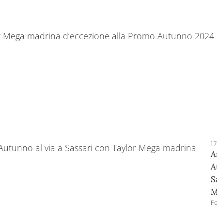
1
A
A
S
M
Fo