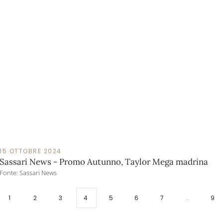
15 OTTOBRE 2024
Sassari News - Promo Autunno, Taylor Mega madrina
Fonte: Sassari News
1
2
3
4
5
6
7
…
9