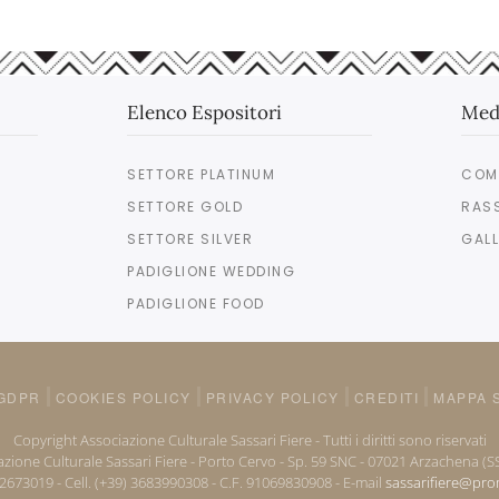
Elenco Espositori
Med
SETTORE PLATINUM
COM
SETTORE GOLD
RAS
SETTORE SILVER
GALL
PADIGLIONE WEDDING
PADIGLIONE FOOD
GDPR
COOKIES POLICY
PRIVACY POLICY
CREDITI
MAPPA 
Copyright Associazione Culturale Sassari Fiere - Tutti i diritti sono riservati
zione Culturale Sassari Fiere - Porto Cervo - Sp. 59 SNC - 07021 Arzachena (SS)
92673019 - Cell. (+39) 3683990308 - C.F. 91069830908 - E-mail
sassarifiere@pr