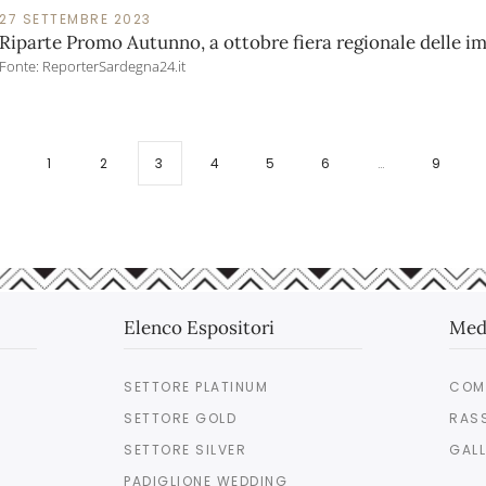
27 SETTEMBRE 2023
Riparte Promo Autunno, a ottobre fiera regionale delle i
Fonte: ReporterSardegna24.it
1
2
3
4
5
6
…
9
Elenco Espositori
Med
SETTORE PLATINUM
COM
SETTORE GOLD
RAS
SETTORE SILVER
GALL
PADIGLIONE WEDDING